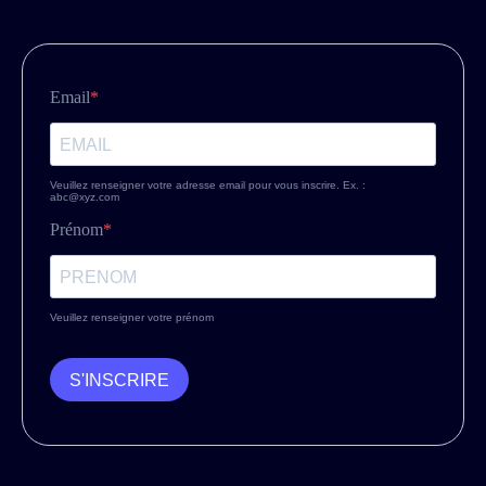
Email
Veuillez renseigner votre adresse email pour vous inscrire. Ex. :
abc@xyz.com
Prénom
Veuillez renseigner votre prénom
S'INSCRIRE